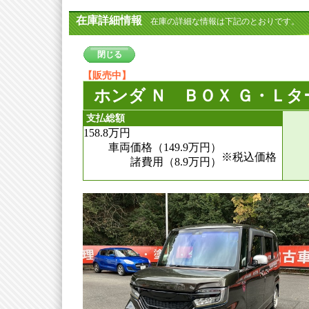
在庫詳細情報
在庫の詳細な情報は下記のとおりです。
閉じる
【販売中】
ホンダ Ｎ ＢＯＸ Ｇ・Ｌ
支払総額
158.8
万円
車両価格（149.9
万円
）
※税込価格
諸費用（8.9
万円
）