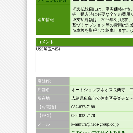
アイコンの見方
※支払総額には、車両価格の他
等、購入時に必要な全ての費用
追加情報
※支払総額は、2026年8月現
基づくオプション等の費用は別
※車検を取得して納車します。(
コメント
USS埼玉*454
店舗PR
店舗名
オートショップネオス長楽寺 
所在地
広島県広島市安佐南区長楽寺２
【お電話】
082-832-7188
【FAX】
082-832-7178
メール
k-nimura@neos-group.co.jp
このショップのサイトを見る