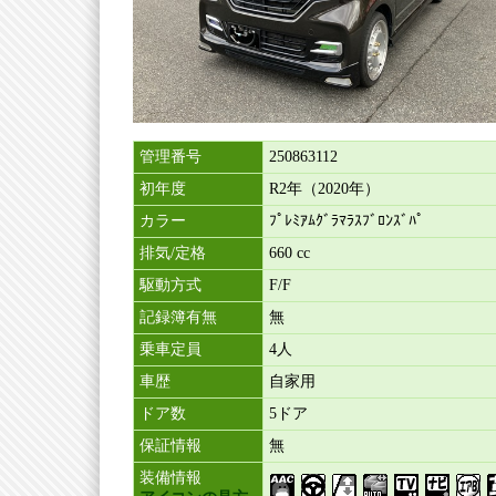
管理番号
250863112
初年度
R2年（2020年）
カラー
ﾌﾟﾚﾐｱﾑｸﾞﾗﾏﾗｽﾌﾞﾛﾝｽﾞﾊﾟ
排気/定格
660 cc
駆動方式
F/F
記録簿有無
無
乗車定員
4人
車歴
自家用
ドア数
5ドア
保証情報
無
装備情報