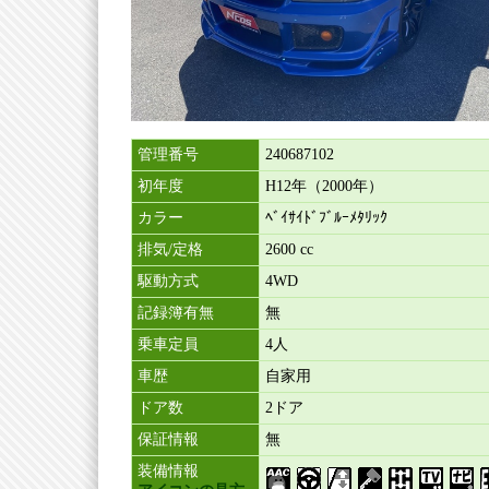
管理番号
240687102
初年度
H12年（2000年）
カラー
ﾍﾞｲｻｲﾄﾞﾌﾞﾙｰﾒﾀﾘｯｸ
排気/定格
2600 cc
駆動方式
4WD
記録簿有無
無
乗車定員
4人
車歴
自家用
ドア数
2ドア
保証情報
無
装備情報