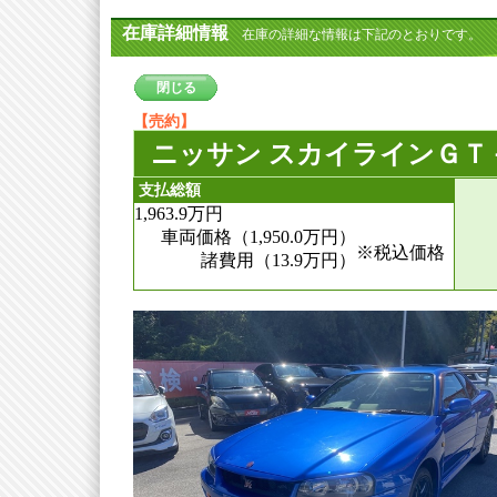
在庫詳細情報
在庫の詳細な情報は下記のとおりです。
閉じる
【売約】
ニッサン スカイラインＧＴ－
支払総額
1,963.9
万円
車両価格（1,950.0
万円
）
※税込価格
諸費用（13.9
万円
）