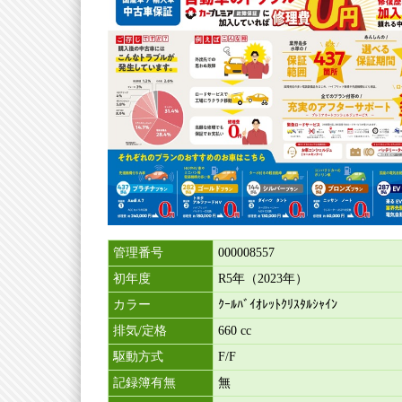
管理番号
000008557
初年度
R5年（2023年）
カラー
ｸｰﾙﾊﾞｲｵﾚｯﾄｸﾘｽﾀﾙｼｬｲﾝ
排気/定格
660 cc
駆動方式
F/F
記録簿有無
無