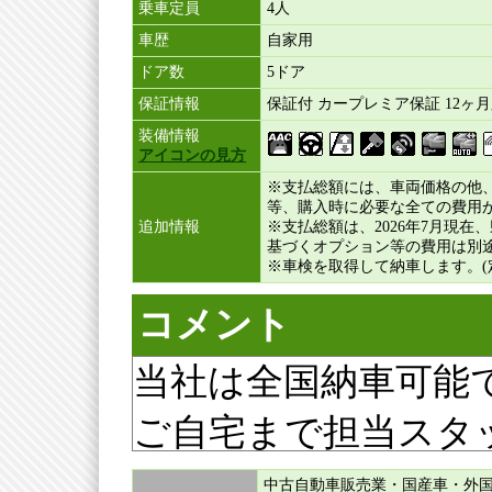
乗車定員
4人
車歴
自家用
ドア数
5ドア
保証情報
保証付 カープレミア保証 12ヶ月
装備情報
アイコンの見方
※支払総額には、車両価格の他
等、購入時に必要な全ての費用
追加情報
※支払総額は、2026年7月現
基づくオプション等の費用は別
※車検を取得して納車します。(
コメント
当社は全国納車可能
ご自宅まで担当スタ
安心下さい。
中古自動車販売業・国産車・外