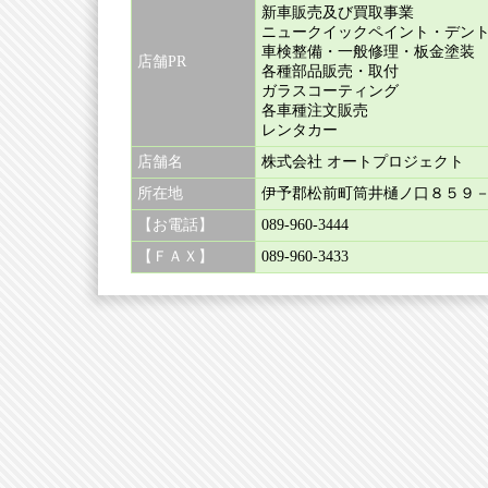
新車販売及び買取事業
気になる箇所はメー
ニュークイックペイント・デン
車検整備・一般修理・板金塗装
店舗PR
各種部品販売・取付
します。
ガラスコーティング
各車種注文販売
ご満足いただける一
レンタカー
店舗名
株式会社 オートプロジェクト
ます。
所在地
伊予郡松前町筒井樋ノ口８５９
【お電話】
089-960-3444
お気軽にお声をお掛
【ＦＡＸ】
089-960-3433
御来店ならびにお問
おります。