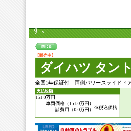
在庫詳細情報
在庫の
す。
閉じる
【販売中】
ダイハツ タン
全国1年保証付 両側パワースライドド
支払総額
151.0
万円
車両価格（151.0
万円
）
※税込価格
諸費用（0.0
万円
）